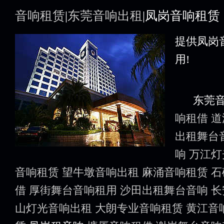
音响租赁
|
东莞音响出租
|凤岗音响租赁
提供凤岗
用!
东莞音
响租借
道
出租舞台
响
万江灯
音响租赁
望牛墩音响出租
麻涌音响租赁
石
借
厚街舞台音响租用
沙田出租舞台音响
长
山灯光音响出租
大朗专业音响租赁
黄江音