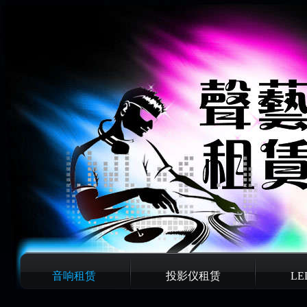
音响租赁
投影仪租赁
L