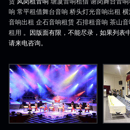
赁
凤岗租音响
塘厦音响租借
谢岗舞台音响
响
常平租借舞台音响
桥头灯光音响出租
横
音响出租
企石音响租赁
石排租音响
茶山音
租用
。因版面有限，不能尽录，如果列表
请来电咨询。