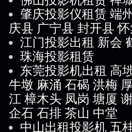
肇庆投影仪租赁
端
庆县
广宁县
封开县
怀
江门投影出租
新会
珠海投影租赁
东莞投影机出租
高
牛墩
麻涌
石碣
洪梅
江
樟木头
凤岗
塘厦
企石
石排
茶山
中堂
中山出租投影机
五