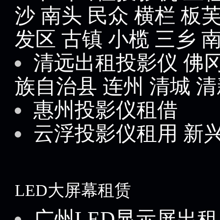
沙
南头
民众
横栏
板
发区
古镇
小榄
三乡
清远出租投影仪
佛
族自治县
连州
清城
清
惠州投影仪租借
云浮投影仪租用
新
LED大屏幕租赁
广州LED显示屏出租