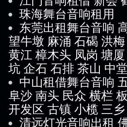
江门音响租借
新会
珠海舞台音响租用
东莞出租舞台音响
望牛墩
麻涌
石碣
洪梅
黄江
樟木头
凤岗
塘厦
坑
企石
石排
茶山
中
中山租借舞台音响
阜沙
南头
民众
横栏
开发区
古镇
小榄
三乡
清远灯光音响出租