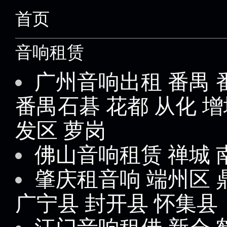
首页
音响租赁
广州音响出租
番禺
番禺石碁
花都
从化
增
发区
萝岗
佛山音响租赁
禅城
肇庆租音响
端州区
广宁县
封开县
怀集县