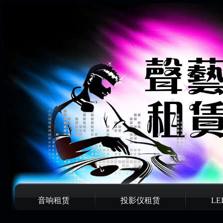
音响租赁
投影仪租赁
L