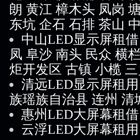
朗
黄江
樟木头
凤岗
东坑
企石
石排
茶山
中山LED显示屏租借
凤
阜沙
南头
民众
横
炬开发区
古镇
小榄
三
清远LED显示屏租用
族瑶族自治县
连州
清
惠州LED大屏幕租借
云浮LED大屏幕租用