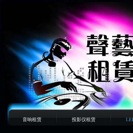
音响租赁
投影仪租赁
L