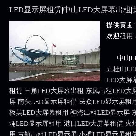
LED显示屏租赁
|
中山LED大屏幕出租
提供黄圃
欢迎租用!
中山LE
五桂山L
LED大屏
租赁
三角LED大屏幕出租
东凤出租LED大
屏
南头LED显示屏租借
民众LED显示屏租
板芙LED大屏幕租用
神湾出租LED显示屏
涌LED显示屏租用
港口LED大屏幕租借
火
用
古镇出租LED显示屏
小榄LED显示屏租