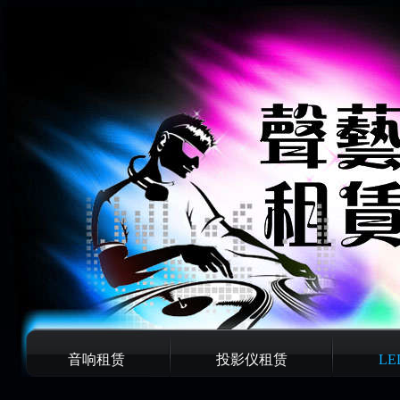
音响租赁
投影仪租赁
L