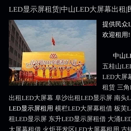
LED显示屏租赁
|
中山LED大屏幕出租
提供民众
欢迎租用!
中山LE
五桂山L
LED大屏
租赁
三角
出租LED大屏幕
阜沙出租LED显示屏
南头
LED显示屏租用
横栏LED大屏幕租借
板芙
租LED显示屏
东升LED显示屏租借
大涌LE
大屏幕租借
火炬开发区LED大屏幕租用
古