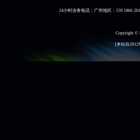
24小时业务电话：广州地区：159 1866 201
Copyright ©
[本站自2012