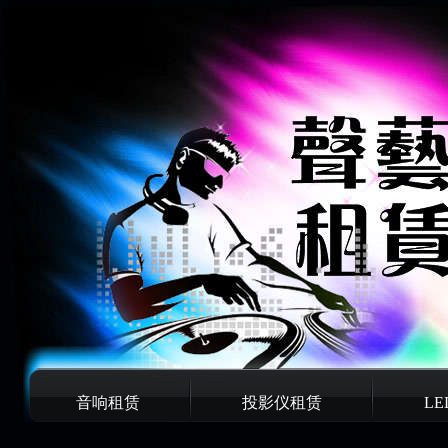
音响租赁
投影仪租赁
L